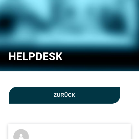
HELPDESK
ZURÜCK
