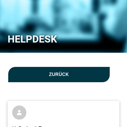
HELPDESK
ZURÜCK
