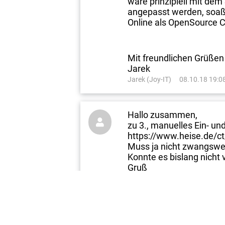
wäre prinzipiell mit de
angepasst werden, soaß 
Online als OpenSource C
Mit freundlichen Grüßen
Jarek
Jarek (Joy-IT)
08.10.18 19:0
Hallo zusammen,

zu 3., manuelles Ein- und
https://www.heise.de/ct
Muss ja nicht zwangswei
Konnte es bislang nicht 
Gruß
Klaus
Klaus
26.10.18 20:48