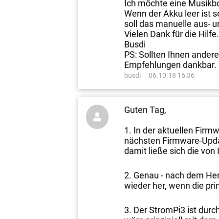
Ich möchte eine Musikbo
Wenn der Akku leer ist 
soll das manuelle aus- 
Vielen Dank für die Hilfe
Busdi
PS: Sollten Ihnen ander
Empfehlungen dankbar.
busdi
06.10.18 16:36
Guten Tag,

In der aktuellen Firm
nächsten Firmware-Updat
damit ließe sich die von
Genau - nach dem Heru
wieder her, wenn die pr
Der StromPi3 ist durch