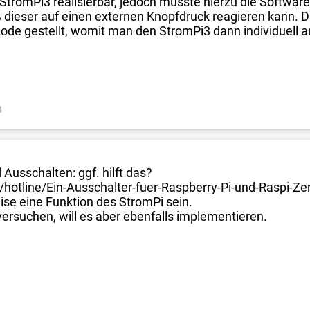
m StromPi3 realisierbar, jedoch müsste hierzu die Softwa
dieser auf einen externen Knopfdruck reagieren kann. Di
ode gestellt, womit man den StromPi3 dann individuell a
8
 Ausschalten: ggf. hilft das?
/hotline/Ein-Ausschalter-fuer-Raspberry-Pi-und-Raspi-Z
se eine Funktion des StromPi sein.
versuchen, will es aber ebenfalls implementieren.