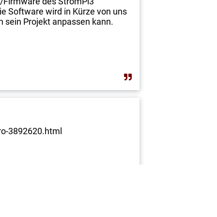
re/Firmware des StromPi3
e Software wird in Kürze von uns
n sein Projekt anpassen kann.
ero-3892620.html